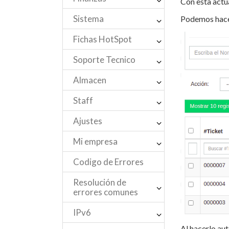
Con esta actua
Sistema
Podemos hacer
Fichas HotSpot
Soporte Tecnico
Almacen
Staff
Ajustes
Mi empresa
Codigo de Errores
Resolución de
errores comunes
IPv6
Al hacerlo au