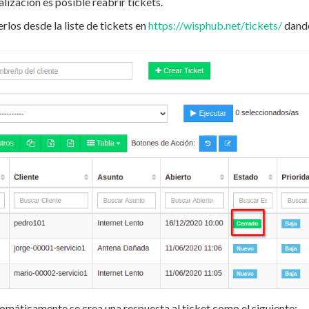
lización es posible reabrir tickets.
los desde la liste de tickets en
https://wisphub.net/tickets/
dando
tomáticamente se crea una respuesta al ticket como el siguiente: