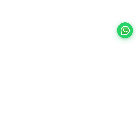
Contacto:
ventas@wisphub.net
wisphub@gmail.com
Call Center:
+52 998 387 1200
Quejas y sugerencias
Horarios de
Lunes a Viernes de 9:00 a
18:00
atención:
Sábados de 9:00 a 14:00