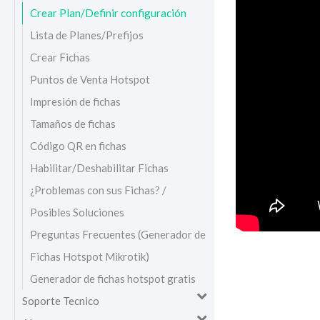
Crear Plan/Definir configuración
Lista de Planes/Prefijos
Crear Fichas
Puntos de Venta Hotspot
Impresión de fichas
Tamaños de fichas
Código QR en fichas
Habilitar/Deshabilitar Fichas
¿Problemas con sus Fichas? /
Posibles Soluciones
Preguntas Frecuentes (Generador de
Fichas Hotspot Mikrotik)
Generador de fichas hotspot gratis
Soporte Tecnico