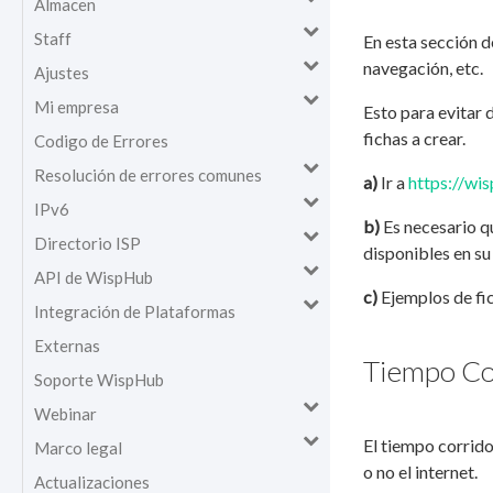
Almacen
Staff
En esta sección d
navegación, etc.
Ajustes
Mi empresa
Esto para evitar 
fichas a crear.
Codigo de Errores
Resolución de errores comunes
a)
Ir a
https://wi
IPv6
b)
Es necesario q
Directorio ISP
disponibles en su
API de WispHub
c)
Ejemplos de fi
Integración de Plataformas
Externas
Tiempo Co
Soporte WispHub
Webinar
El tiempo corrido 
Marco legal
o no el internet.
Actualizaciones