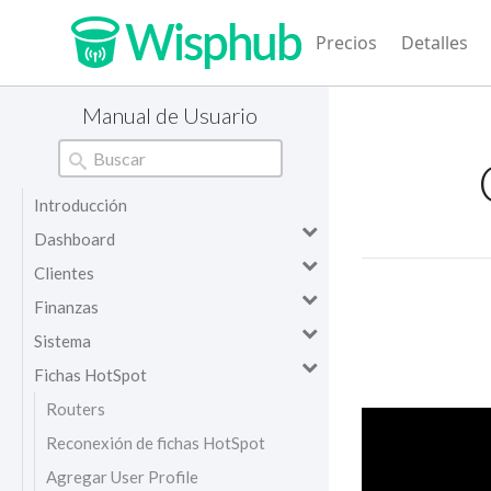
Precios
Detalles
Manual de Usuario
Introducción
Dashboard
Clientes
Finanzas
Sistema
Fichas HotSpot
Routers
Reconexión de fichas HotSpot
Agregar User Profile