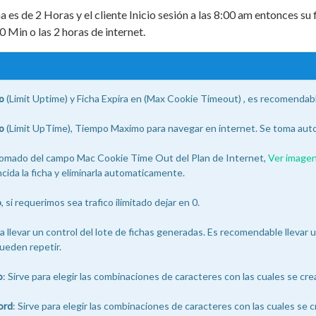
ha es de 2 Horas y el cliente Inicio sesión a las 8:00 am entonces su
0 Min o las 2 horas de internet.
o
(Limit Uptime) y Ficha Expira en (Max Cookie Timeout) , es recomendabl
o
(Limit UpTime), Tiempo Maximo para navegar en internet. Se toma auto
omado del campo Mac Cookie Time Out del Plan de Internet,
Ver imagen
ida la ficha y eliminarla automaticamente.
o
, si requerimos sea trafico ilimitado dejar en 0.
ra llevar un control del lote de fichas generadas. Es recomendable llevar 
ueden repetir.
o
: Sirve para elegir las combinaciones de caracteres con las cuales se crea
ord
: Sirve para elegir las combinaciones de caracteres con las cuales se c