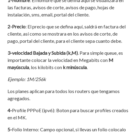
1-Nombre
: El nombre que se defina aquí se visualizara en
las facturas, avisos de corte, avisos de pago, hojas de
instalación, sms, email, portal del cliente.
2-Precio
: El precio que se defina aquí, saldrá en factura del
cliente, así como se mostrara en los avisos de corte, de
pago, portal del cliente, para el cliente sepa cuanto debe.
3-velocidad Bajada y Subida (k,M)
. Para simple queue, es
importante colocar la velocidad en Megabits con
M
mayúscula
, los kilobits con
k minúscula
.
Ejemplo: 1M/256k
Los planes aplican para todos los routers que tengamos
agregados.
4-
Profile PPPoE (ipv6): Boton para buscar profiles creados
en el MK.
5-
Folio Interno: Campo opcional, si llevas un folio colocalo