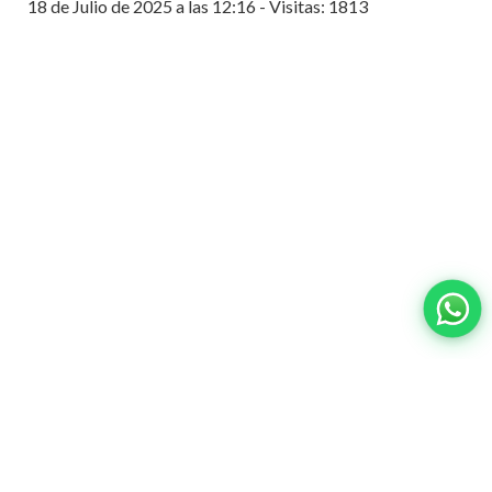
18 de Julio de 2025 a las 12:16 - Visitas: 1813
Contacto:
ventas@wisphub.net
wisphub@gmail.com
Call Center:
+52 998 387 1200