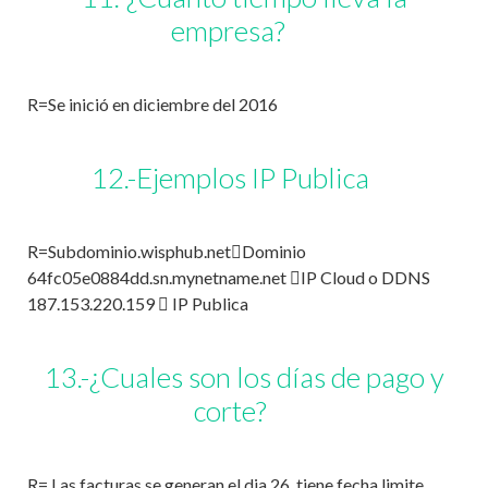
empresa?
R=Se inició en diciembre del 2016
12.-Ejemplos IP Publica
R=Subdominio.wisphub.netDominio
64fc05e0884dd.sn.mynetname.net IP Cloud o DDNS
187.153.220.159  IP Publica
13.-¿Cuales son los días de pago y
corte?
R= Las facturas se generan el dia 26, tiene fecha limite