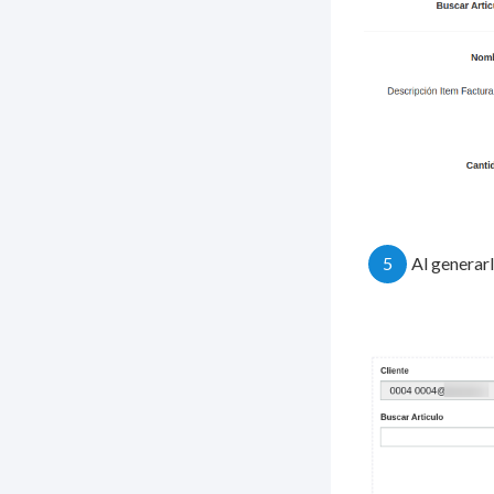
5
Al generar