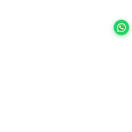
Contacto:
ventas@wisphub.net
wisphub@gmail.com
Call Center:
+52 998 387 1200
Quejas y sugerencias
Horarios de
Lunes a Viernes de 9:00 a
18:00
atención:
Sábados de 9:00 a 14:00