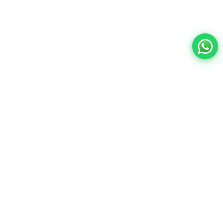
Contacto:
ventas@wisphub.net
wisphub@gmail.com
Call Center:
+52 998 387 1200
Quejas y sugerencias
Horarios de
Lunes a Viernes de 9:00 a
18:00
atención:
Sábados de 9:00 a 14:00