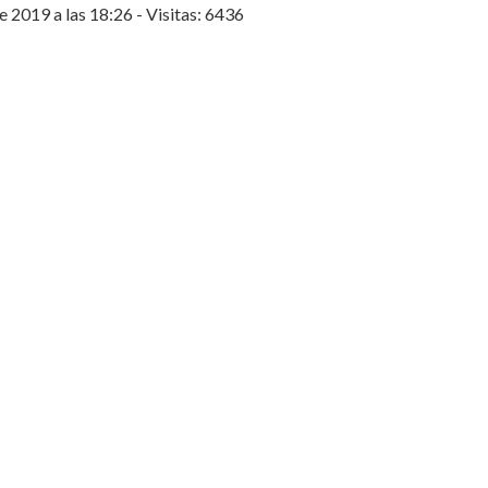
 2019 a las 18:26 - Visitas: 6436
entas@wisphub.net
Call
+52 998 387 1200
wisphub@gmail.com
Quejas y
Center:
sugerencias