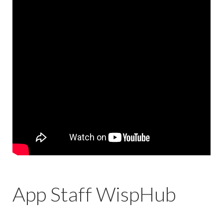
App Staff WispHub