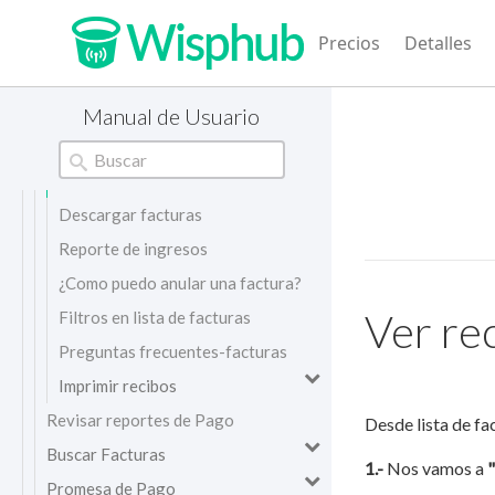
Diferentes metodos de
Precios
Detalles
notificaciones de pago
Como imprimo facturas
masivamente
Manual de Usuario
Ver facturas
Ver recibos
Descargar facturas
Reporte de ingresos
¿Como puedo anular una factura?
Ver re
Filtros en lista de facturas
Preguntas frecuentes-facturas
Imprimir recibos
Revisar reportes de Pago
Desde lista de fa
Buscar Facturas
1.-
Nos vamos a
"
Promesa de Pago