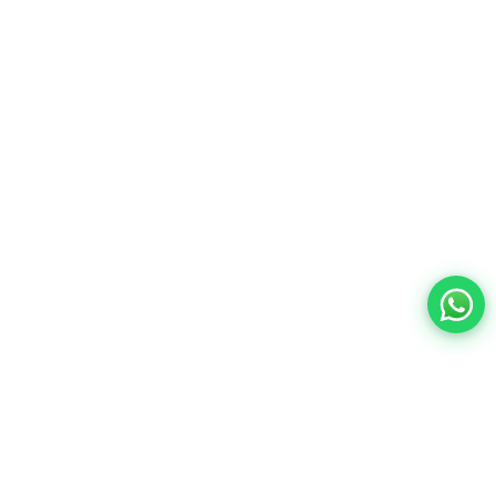
Contacto:
ventas@wisphub.net
wisphub@gmail.com
Call Center:
+52 998 387 1200