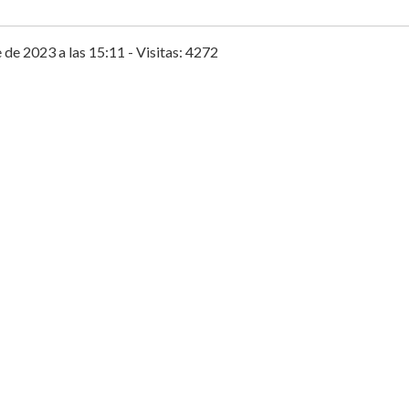
de 2023 a las 15:11 - Visitas: 4272
entas@wisphub.net
Call
+52 998 387 1200