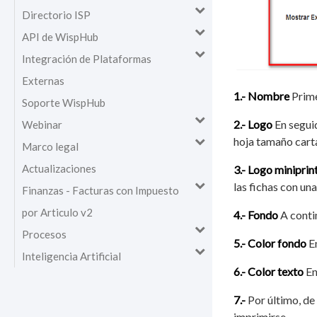
Directorio ISP
API de WispHub
Integración de Plataformas
Externas
1.-
Nombre
Prime
Soporte WispHub
2.-
Logo
En seguid
Webinar
hoja tamaño cart
Marco legal
Actualizaciones
3.-
Logo miniprin
las fichas con un
Finanzas - Facturas con Impuesto
por Articulo v2
4.-
Fondo
A conti
Procesos
5.-
Color fondo
En
Inteligencia Artificial
6.-
Color texto
En
7.-
Por último, de
imprimirse.