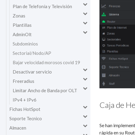
Plan de Telefonía y Televisión
Zonas
Plantillas
AdminOlt
Subdominios
Sectorial/Nodo/AP
Bajar velocidad morosos covid 19
Desactivar servicio
Freeradius
Limitar Ancho de Banda por OLT
IPv4 + IPv6
Caja de H
Fichas HotSpot
Soporte Tecnico
Se han implement
Almacen
rápida en su Rout