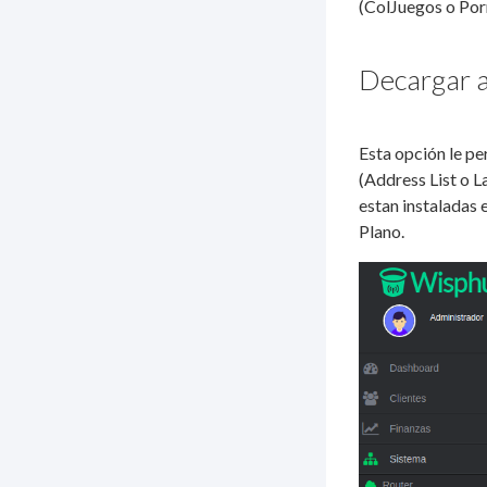
(ColJuegos o Porn
Decargar a
Esta opción le pe
(Address List o L
estan instaladas 
Plano.