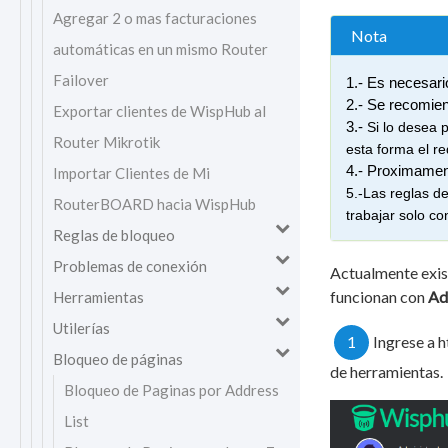
Agregar 2 o mas facturaciones
Nota
automáticas en un mismo Router
Failover
1.- Es necesari
2.- Se recomien
Exportar clientes de WispHub al
3.- 
Si lo desea p
Router Mikrotik
esta forma el re
4.- Proximament
Importar Clientes de Mi
5.-Las reglas d
RouterBOARD hacia WispHub
trabajar solo co
Reglas de bloqueo
Problemas de conexión
Actualmente exist
funcionan con
Ad
Herramientas
Utilerías
1
Ingrese a h
Bloqueo de páginas
de herramientas.
Bloqueo de Paginas por Address
List