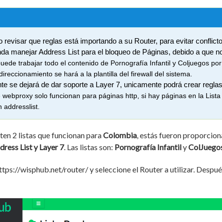
o revisar que reglas está importando a su Router, para evitar conflict
da manejar Address List para el bloqueo de Páginas, debido a que no
uede trabajar todo el contenido de Pornografía Infantil y Coljuegos por 
direccionamiento se hará a la plantilla del firewall del sistema.
e se dejará de dar soporte a Layer 7, unicamente podrá crear regla
e webproxy solo funcionan para páginas http, si hay páginas en la List
n addresslist.
en 2 listas que funcionan para
Colombia
, estás fueron proporcio
dress List y Layer 7
. Las listas son:
Pornografía Infantil
y
ColJuego
ttps://wisphub.net/router/ y seleccione el Router a utilizar. Después