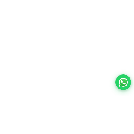
Contacto:
ventas@wisphub.net
wisphub@gmail.com
Call Center:
+52 998 387 1200