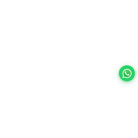
Contacto:
ventas@wisphub.net
wisphub@gmail.com
Call Center:
+52 998 387 1200
Quejas y sugerencias
Horarios de
Lunes a Viernes de 9:00 a