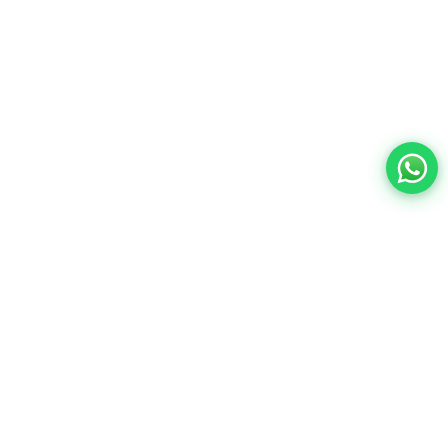
Contacto:
ventas@wisphub.net
wisphub@gmail.com
Call Center:
+52 998 387 1200
Quejas y sugerencias
Horarios de
Lunes a Viernes de 9:00 a
18:00
atención:
Sábados de 9:00 a 14:00