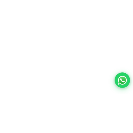
Contacto:
ventas@wisphub.net
wisphub@gmail.com
Call Center:
+52 998 387 1200