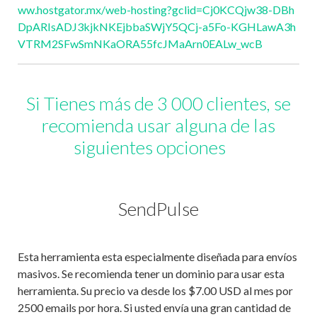
ww.hostgator.mx/web-hosting?gclid=Cj0KCQjw38-DBh
DpARIsADJ3kjkNKEjbbaSWjY5QCj-a5Fo-KGHLawA3h
VTRM2SFwSmNKaORA55fcJMaArn0EALw_wcB
Si Tienes más de 3 000 clientes, se
recomienda usar alguna de las
siguientes opciones
SendPulse
Esta herramienta esta especialmente diseñada para envíos
masivos. Se recomienda tener un dominio para usar esta
herramienta. Su precio va desde los $7.00 USD al mes por
2500 emails por hora. Si usted envía una gran cantidad de