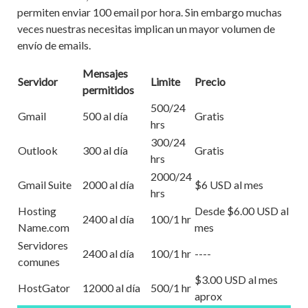
permiten enviar 100 email por hora. Sin embargo muchas
veces nuestras necesitas implican un mayor volumen de
envío de emails.
Mensajes
Servidor
Limite
Precio
permitidos
500/24
Gmail
500 al día
Gratis
hrs
300/24
Outlook
300 al día
Gratis
hrs
2000/24
Gmail Suite
2000 al día
$6 USD al mes
hrs
Hosting
Desde $6.00 USD al
2400 al día
100/1 hr
Name.com
mes
Servidores
2400 al día
100/1 hr
----
comunes
$3.00 USD al mes
HostGator
12000 al día
500/1 hr
aprox