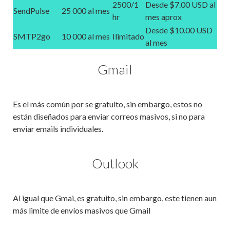
2500/1
Desde $7.00 USD al
SendPulse
25 000 al mes
hr
mes apro
x
Desde $10.00 USD
SMTP2go
10 000 al mes
Ilimitado
al mes
Gmail
Es el más común por se gratuito, sin embargo, estos no
están diseñados para enviar correos masivos, si no para
enviar emails individuales.
Outlook
Al igual que Gmai, es gratuito, sin embargo, este tienen aun
más limite de envíos masivos que Gmail