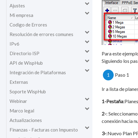
Ajustes
Mi empresa
Codigo de Errores
Resolución de errores comunes
IPv6
Directorio ISP
Para este ejemplo
Siguiendo los pas
API de WispHub
Integración de Plataformas
1
Paso 1
Externas
Ir a lista de plane
Soporte WispHub
Webinar
1-Pestaña
:Plane
Marco legal
2-
: Seleccionamo
Actualizaciones
conexión hacia nu
Finanzas - Facturas con Impuesto
3-
:Nuevo Plan P