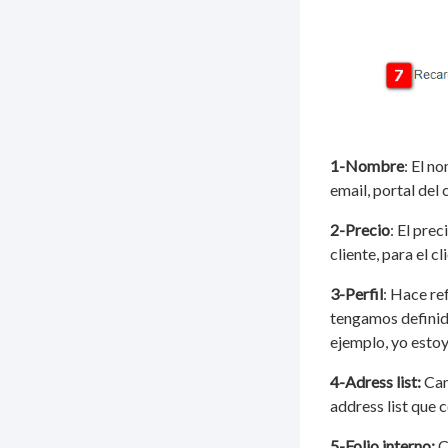
1-Nombre
: El n
email, portal del 
2-Precio
: El prec
cliente, para el c
3-Perfil
: Hace re
tengamos definido
ejemplo, yo esto
4-Adress list:
Cam
address list que 
5-Folio interno:
C