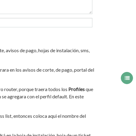
te, avisos de pago, hojas de instalación, sms,
trara en los avisos de corte, de pago, portal del
ro router, porque traera todos los
Profiles
que
se agregara con el perfil default. En este
s list, entonces coloca aqui el nombre del
á en la hoja de instalación, hoja de un ticket