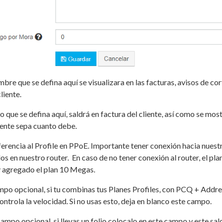
ombre que se defina aquí se visualizara en las facturas, avisos de cor
cliente.
io que se defina aquí, saldrá en factura del cliente, así como se mos
liente sepa cuanto debe.
ferencia al Profile en PPoE. Importante tener conexión hacia nuest
s en nuestro router. En caso de no tener conexión al router, el plan 
y agregado el plan 10 Megas.
po opcional, si tu combinas tus Planes Profiles, con PCQ + Addres
controla la velocidad. Si no usas esto, deja en blanco este campo.
ampo opcional, si llevas un folio colocalo en este campo y este saldr