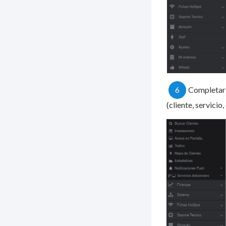
6
Completar l
(cliente, servicio