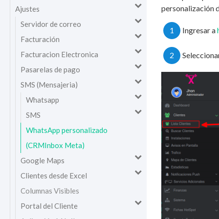
personalización d
Ajustes
Servidor de correo
1
Ingresar a
Facturación
Facturacion Electronica
2
Seleccionar
Pasarelas de pago
SMS (Mensajeria)
Whatsapp
SMS
WhatsApp personalizado
(CRMInbox Meta)
Google Maps
Clientes desde Excel
Columnas Visibles
Portal del Cliente