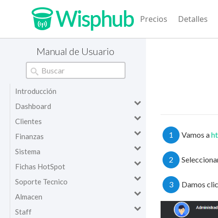
Precios
Detalles
Manual de Usuario
Introducción
Dashboard
Clientes
1
Vamos a
ht
Finanzas
Sistema
2
Selecciona
Fichas HotSpot
Soporte Tecnico
3
Damos cli
Almacen
Staff