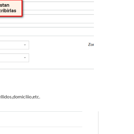
lidos,domicliio,etc.